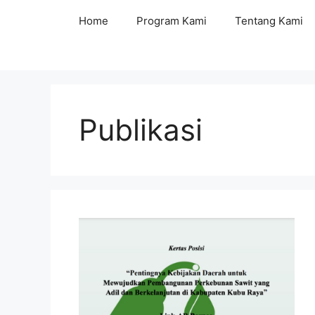
Langsung
Home
Program Kami
Tentang Kami
ke
isi
Publikasi