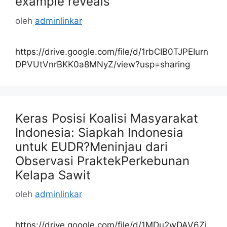
example reveals
oleh
adminlinkar
https://drive.google.com/file/d/1rbCIB0TJPEIurn
DPVUtVnrBKK0a8MNyZ/view?usp=sharing
Keras Posisi Koalisi Masyarakat
Indonesia: Siapkah Indonesia
untuk EUDR?Meninjau dari
Observasi PraktekPerkebunan
Kelapa Sawit
oleh
adminlinkar
https://drive.google.com/file/d/1MDu2wDAV6Zj