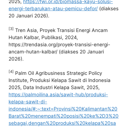
2025,
https://fwi.or.id/biomassa-kayu-solusi-
energi-terbarukan-atau-pemicu-defor/
(diakses
20 Januari 2026).
[3]
Tren Asia, Proyek Transisi Energi Ancam
Hutan Kalbar, Publikasi, 2024,
https://trendasia.org/proyek-transisi-energi-
ancam-hutan-kalbar/ (diakses 20 Januari
2026).
[4]
Palm Oil Agribusiness Strategic Policy
Institute, Produksi Kelapa Sawit di Indonesia
2025, Data Industri Kelapa Sawit, 2025,
https://palmoilina.asia/sawit-hub/produksi-
kelapa-sawit-di-
indonesia/#:~:text=Provinsi%20Kalimantan%20
Barat%20menempati%20posisi%20ke%2D3%20
sebagai,dengan%20produksi%20kelapa%20sa