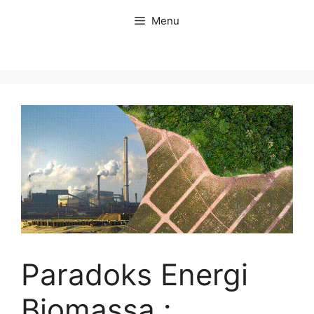
Langsung
Menu
ke
isi
Paradoks Energi
Biomassa :